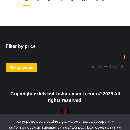
Filter by price
Ελ
Μέ
Τιμή:
0€
—
16.540€
Φιλτράρισμα
τιμ
τιμ
Copyright ekklisiastika-karamanlis.com © 2026 All
rights reserved.
Χρησιμοποιούμε cookies για να σας προσφέρουμε την
Powered by:
Intelligent Internet Solutions LTD
καλύτερη δυνατή εμπειρία στη σελίδα μας. Εάν συνεχίσετε να