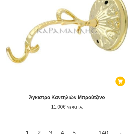
επιλογ
μπορο
να
επιλε
στη
σελίδ
του
προϊό
Άγκιστρο Καντηλιών Μπρούτζινο
11,00
€
Με Φ.Π.Α.
1
2
3
4
5
…
140
→