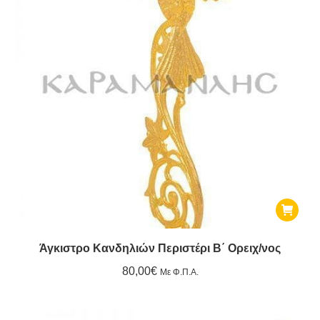
Άγκιστρο Κανδηλιών Περιστέρι Β΄ Ορειχ/νος
80,00
€
Με Φ.Π.Α.