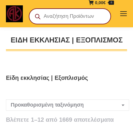
0,00
€
0
Products
search
ΕΊΔΗ ΕΚΚΛΗΣΊΑΣ | ΕΞΟΠΛΙΣΜΌΣ
You are here:
Είδη εκκλησίας | Εξοπλισμός
Βλέπετε 1–12 από 1669 αποτελέσματα