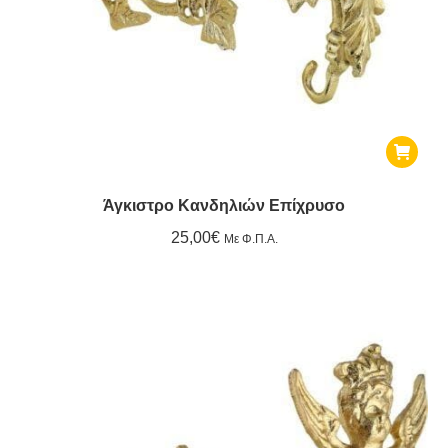
επιλε
στη
σελίδ
του
προϊό
Άγκιστρο Κανδηλιών Επίχρυσο
25,00
€
Με Φ.Π.Α.