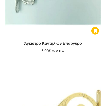
Άγκιστρο Καντηλιών Επάργυρο
6,00
€
Με Φ.Π.Α.