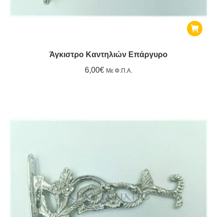
σελίδ
του
προϊό
Άγκιστρο Καντηλιών Επάργυρο
6,00
€
Με Φ.Π.Α.