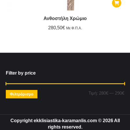
Ανθοστήλη Χρώμιο
280,50
€
Με Φ.Π.Α.
Filter by price
Ελ
Μέ
Τιμή:
280€
—
290€
Φιλτράρισμα
τιμ
τιμ
Copyright ekklisiastika-karamanlis.com © 2026 All
rights reserved.