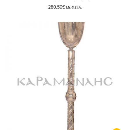
280,50
€
Με Φ.Π.Α.