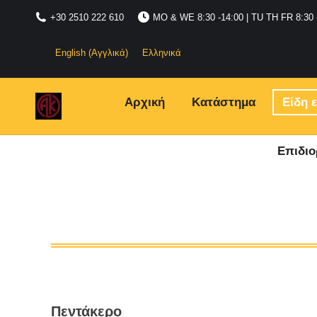
+30 2510 222 610
MO & WE 8:30 -14:00 | TU TH FR 8:30 -1
English
(
Αγγλικά
)
Ελληνικά
Αρχική
Κατάστημα
Είδη 
Επιδιο
Πεντάκερο