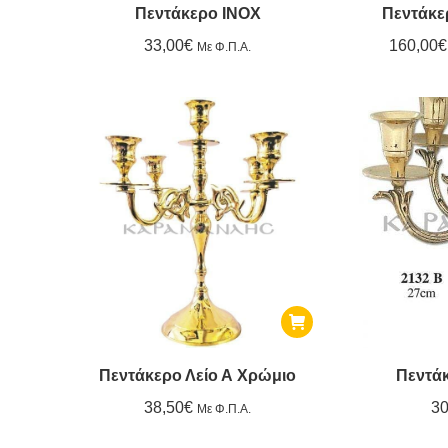
Πεντάκερο INOX
Πεντάκε
33,00
€
160,00
€
Με Φ.Π.Α.
Πεντάκερο Λείο Α Χρώμιο
Πεντά
38,50
€
30
Με Φ.Π.Α.