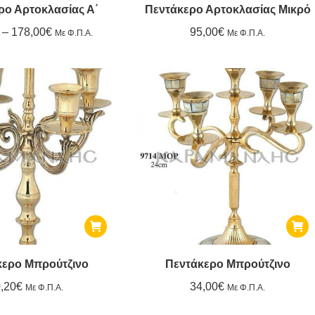
το
ρο Αρτοκλασίας Α΄
Πεντάκερο Αρτοκλασίας Μικρό
προϊόν
Price
–
178,00
€
95,00
€
Με Φ.Π.Α.
Με Φ.Π.Α.
range:
έχει
160,00€
πολλαπλές
through
178,00€
παραλλαγές.
Οι
επιλογές
μπορούν
να
επιλεγούν
κερο Μπρούτζινο
Πεντάκερο Μπρούτζινο
στη
,20
€
34,00
€
Με Φ.Π.Α.
Με Φ.Π.Α.
σελίδα