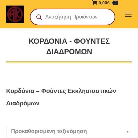
0,00
€
0
Products
search
ΚΟΡΔΌΝΙΑ - ΦΟΎΝΤΕΣ
ΔΙΑΔΡΌΜΩΝ
You are here:
Κορδόνια – Φούντες Εκκλησιαστικών
Διαδρόμων