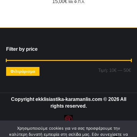
15,00
€
Με Φ.Π.Α.
Filter by price
Ελ
Μέ
Τιμή:
10€
—
50€
Φιλτράρισμα
τιμ
τιμ
Copyright ekklisiastika-karamanlis.com © 2026 All
rights reserved.
Χρησιμοποιούμε cookies για να σας προσφέρουμε την
Powered by:
Intelligent Internet Solutions LTD
καλύτερη δυνατή εμπειρία στη σελίδα μας. Εάν συνεχίσετε να