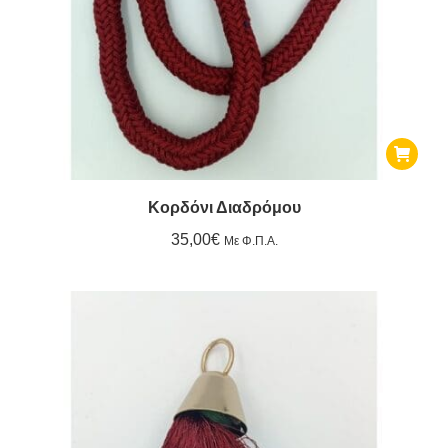
Κορδόνι Διαδρόμου
35,00
€
Με Φ.Π.Α.