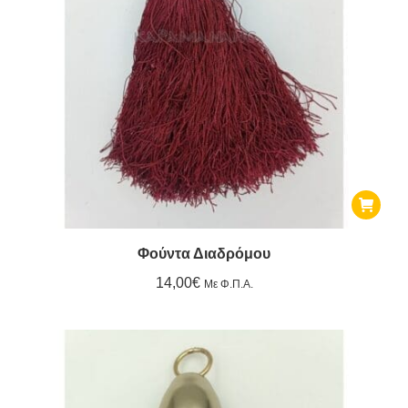
Φούντα Διαδρόμου
14,00
€
Με Φ.Π.Α.