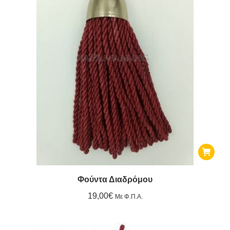
Φούντα Διαδρόμου
19,00
€
Με Φ.Π.Α.